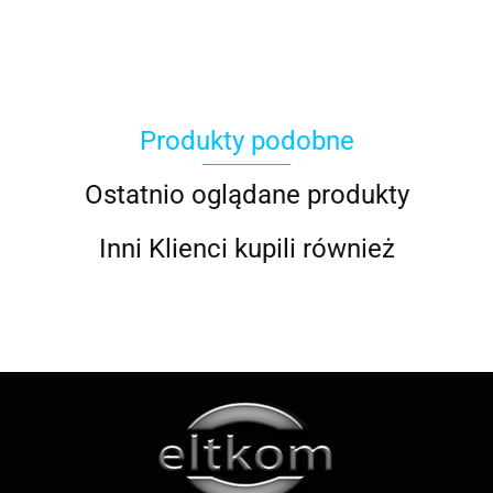
Produkty podobne
ACOOL TOY
Ostatnio oglądane produkty
Inni Klienci kupili również
ALWI
AMAZFIT