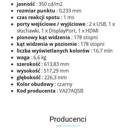
jasność
: 350 cd/m2
rozmiar punktu
: 0,233 mm
czas reakcji spotu
: 1 ms
porty wejściowe / wyjściowe
: 2 x USB, 1 x
słuchawki, 1 x DisplayPort, 1 x HDMI
pionowy kąt widzenia
: 178 stopni
kąt widzenia w poziomie
: 178 stopni
liczba wyświetlanych kolorów
: 16,7 mln
waga
: 6,6 kg
szerokość
: 613,83 mm
wysokość
: 517,29 mm
głębokość
: 226,3 mm
Kolor obudowy
: czarny
Kod producenta
: VA27AQSB
Producenci