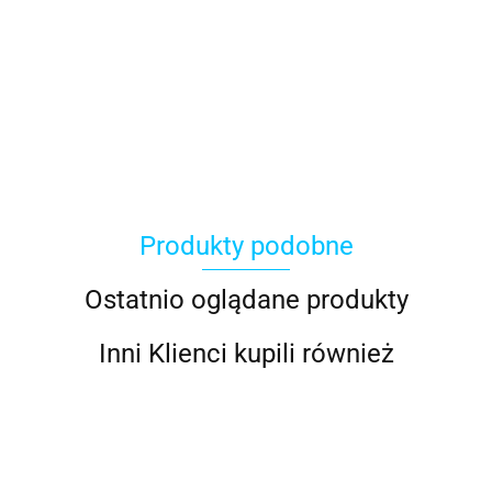
ACER
Produkty podobne
ACOOL TOY
Ostatnio oglądane produkty
Inni Klienci kupili również
ALWI