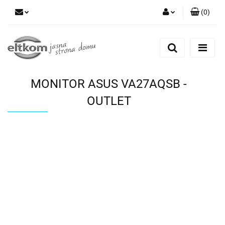
(
0
)
Zaloguj się
Zarejestruj się
Dodaj zgłoszenie
MONITOR ASUS VA27AQSB -
OUTLET