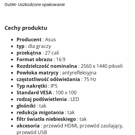
Outlet- Uszkodzone opakowanie
Cechy produktu
Producent
: Asus
typ
: dla graczy
przekątna
: 27 cali
Format obrazu
: 16:9
Rozdzielczość nominalna
: 2560 x 1440 pikseli
Powłoka matrycy
: antyrefleksyjna
częstotliwość odświeżania
: 75 Hz
Typ nakrętki
: IPS
Standard VESA
: 100 x 100
rodzaj podświetlenia
: LED
głośniki
: tak
redukcja migotania
: tak
filtr światła niebieskiego
: tak
akcesoria
: przewód HDMI, przewód zasilający,
przewód USB