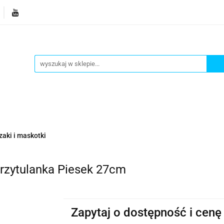
je
Bestsellery
Blog
Dziś w promocji
Gotowe p
Informacje
Bestsellery
Blog
Dziś w promocji
zaki i maskotki
zytulanka Piesek 27cm
Zapytaj o dostępność i cenę