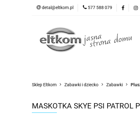
detal@eltkom.pl
577 588 079
O nas
Informac
Wszystkie kategorie
O nas
Sklep Eltkom
Zabawki i dziecko
Zabawki
Plus
MASKOTKA SKYE PSI PATROL Pr