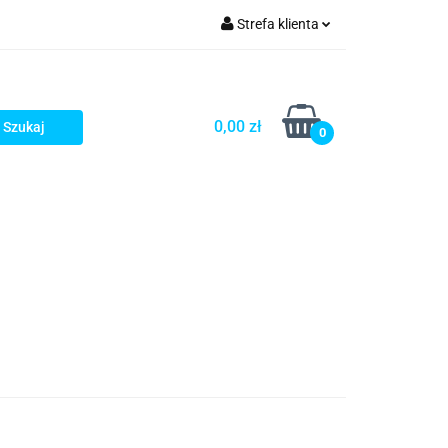
Strefa klienta
rezenty - HIT!
Zaloguj się
Zarejestruj się
0,00 zł
0
Dodaj zgłoszenie
Gotowe prezenty - HIT!