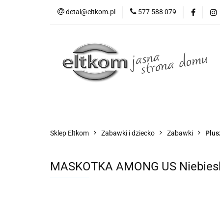
detal@eltkom.pl
577 588 079
O nas
Informac
Wszystkie kategorie
O nas
Sklep Eltkom
Zabawki i dziecko
Zabawki
Plus
MASKOTKA AMONG US Niebieska