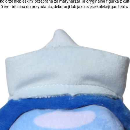
rze niebieskim, przebrana za marynarza! Ta oryginalna figurka z kulto
cm - idealna do przytulania, dekoracji lub jako część kolekcji gadżetów