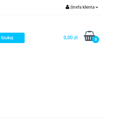
Strefa klienta
rezenty - HIT!
Zaloguj się
Zarejestruj się
0,00 zł
0
Dodaj zgłoszenie
Gotowe prezenty - HIT!