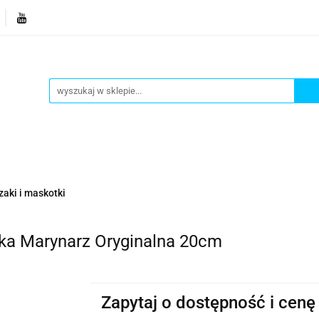
je
Bestsellery
Blog
Dziś w promocji
Gotowe p
Informacje
Bestsellery
Blog
Dziś w promocji
zaki i maskotki
 Marynarz Oryginalna 20cm
Zapytaj o dostępność i cenę