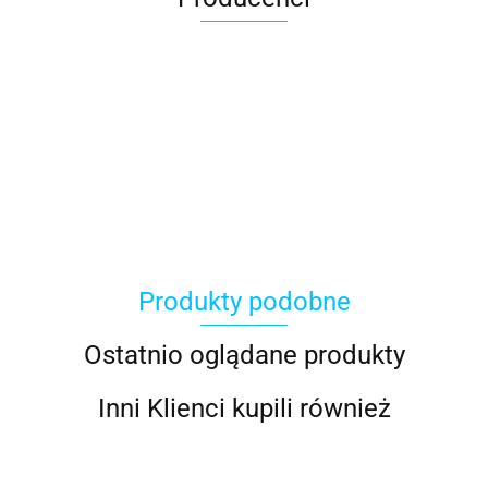
ACER
Produkty podobne
ACOOL TOY
Ostatnio oglądane produkty
Inni Klienci kupili również
ALWI