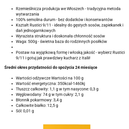
Rzemieślnicza produkcja we Włoszech - tradycyjna metoda
wytwarzania
100% semolina durum - bez dodatków i konserwantów
Kształt Rustici 9/11 - idealny do gęstych sosów, zapiekanek i
dań jednogarnkowych
Wyrazista struktura i doskonała chłonność sosów
Waga: 500g - świetna baza do rodzinnych posiłków
Postaw na wyjątkową formę i włoską jakość - wybierz Rustici
9/11 i gotuj jak prawdziwy kucharz z Italii!
Średni okres przydatności do spożycia 24 miesiące
Wartości odżywcze Wartości na 100 g
Wartość energetyczna: 350kcal-1460kj
Tłuszcz całkowity: 1,1 g w tym nasycone: 0,3 g
Węglowodany: 74 g w tym cukry: 2,1 g
Błonnik pokarmowy: 3,4 g
Całkowite białko: 12,5 g
Sól: 0,01 g