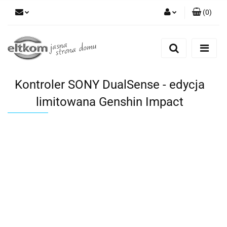
(
0
)
Zaloguj się
Zarejestruj się
Dodaj zgłoszenie
Kontroler SONY DualSense - edycja
limitowana Genshin Impact