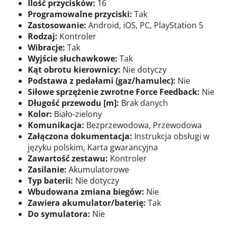
Ilość przycisków:
16
Programowalne przyciski:
Tak
Zastosowanie:
Android, iOS, PC, PlayStation 5
Rodzaj:
Kontroler
Wibracje:
Tak
Wyjście słuchawkowe:
Tak
Kąt obrotu kierownicy:
Nie dotyczy
Podstawa z pedałami (gaz/hamulec):
Nie
Siłowe sprzężenie zwrotne Force Feedback:
Nie
Długość przewodu [m]:
Brak danych
Kolor:
Biało-zielony
Komunikacja:
Bezprzewodowa, Przewodowa
Załączona dokumentacja:
Instrukcja obsługi w
języku polskim, Karta gwarancyjna
Zawartość zestawu:
Kontroler
Zasilanie:
Akumulatorowe
Typ baterii:
Nie dotyczy
Wbudowana zmiana biegów:
Nie
Zawiera akumulator/baterię:
Tak
Do symulatora:
Nie