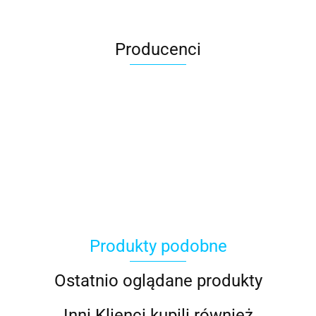
Producenci
ACER
Produkty podobne
ACOOL TOY
Ostatnio oglądane produkty
Inni Klienci kupili również