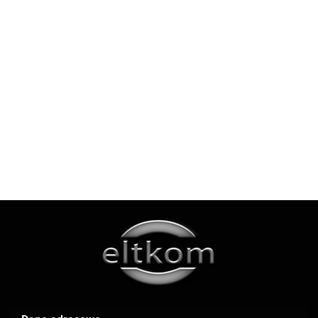
CONTIGO BYRON
720ML GUNMETAL
87.99
AOC
KUBEK TERMICZNY CONTIGO
BYRON 590ML CZARNY -
BLOKADA POKRYWY - BEZ BPA
73.14
Apple
AR.CA.