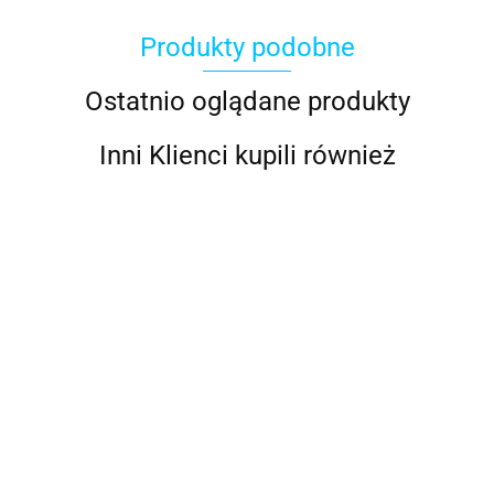
Produkty podobne
ACOOL TOY
Ostatnio oglądane produkty
Inni Klienci kupili również
ALWI
AMAZFIT
KUBEK TERMICZNY