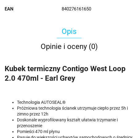
EAN
840276161650
Opis
Opinie i oceny (0)
Kubek termiczny Contigo West Loop
2.0 470ml - Earl Grey
Technologia AUTOSEAL®
Próżniowa technologia ścianek utrzymuje ciepło przez 5h i
zimno przez 12h
Doskonale wyprofilowany kształt ułatwia trzymanie i
przenoszenie
Pomieści 470 ml płynu
Pasuje do większości uchwytów samochodowych o średnicy