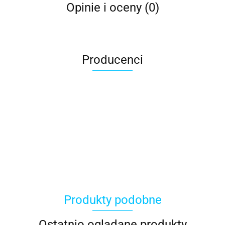
Opinie i oceny (0)
Producenci
ACER
Produkty podobne
ACOOL TOY
Ostatnio oglądane produkty