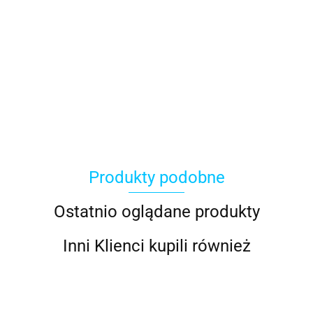
ACER
Produkty podobne
ACOOL TOY
Ostatnio oglądane produkty
Inni Klienci kupili również
ALWI