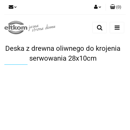
(
0
)
Zaloguj się
Zarejestruj się
Dodaj zgłoszenie
Deska z drewna oliwnego do krojenia
serwowania 28x10cm