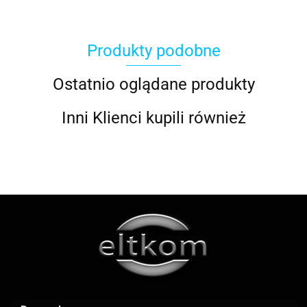
Produkty podobne
ACOOL TOY
Ostatnio oglądane produkty
Inni Klienci kupili również
ALWI
AMAZFIT