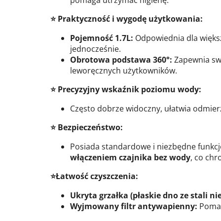
pomaga utrzymać higienę.
⭐ Praktyczność i wygodę użytkowania:
Pojemność 1.7L:
Odpowiednia dla więks
jednocześnie.
Obrotowa podstawa 360°:
Zapewnia sw
leworęcznych użytkowników.
⭐ Precyzyjny wskaźnik poziomu wody:
Często dobrze widoczny, ułatwia odmierz
⭐ Bezpieczeństwo:
Posiada standardowe i niezbędne funkcje
włączeniem czajnika bez wody
, co ch
⭐Łatwość czyszczenia:
Ukryta grzałka (płaskie dno ze stali ni
Wyjmowany filtr antywapienny:
Pomag