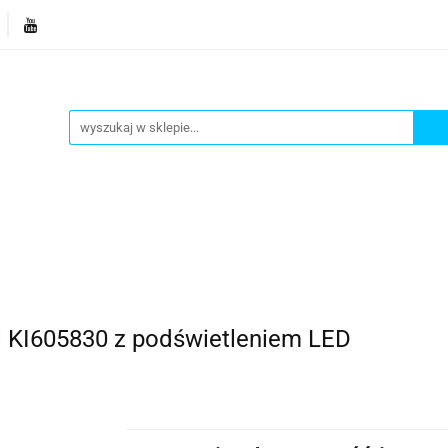
je
Bestsellery
Blog
Dziś w promocji
Gotowe p
Informacje
Bestsellery
Blog
Dziś w promocji
al KI605830 z podświetleniem LED