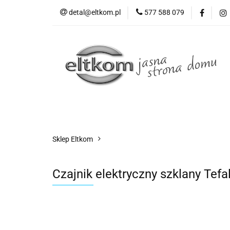
detal@eltkom.pl
577 588 079
O nas
Informac
Wszystkie kategorie
O nas
Sklep Eltkom
Czajnik elektryczny szklany Tef