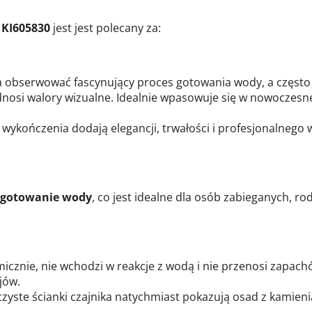
l KI605830
jest jest polecany za:
 obserwować fascynujący proces gotowania wody, a często 
osi walory wizualne. Idealnie wpasowuje się w nowoczesne,
 wykończenia dodają elegancji, trwałości i profesjonalnego
zagotowanie wody
, co jest idealne dla osób zabieganych, r
micznie, nie wchodzi w reakcje z wodą i nie przenosi zapac
jów.
zyste ścianki czajnika natychmiast pokazują osad z kamieni