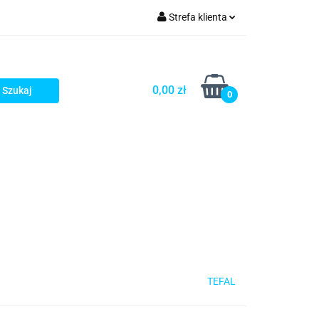
Strefa klienta
rezenty - HIT!
Zaloguj się
Zarejestruj się
0,00 zł
0
Dodaj zgłoszenie
Gotowe prezenty - HIT!
TEFAL