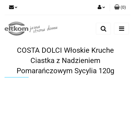
(
0
)
Zaloguj się
Zarejestruj się
Dodaj zgłoszenie
COSTA DOLCI Włoskie Kruche
Ciastka z Nadzieniem
Pomarańczowym Sycylia 120g