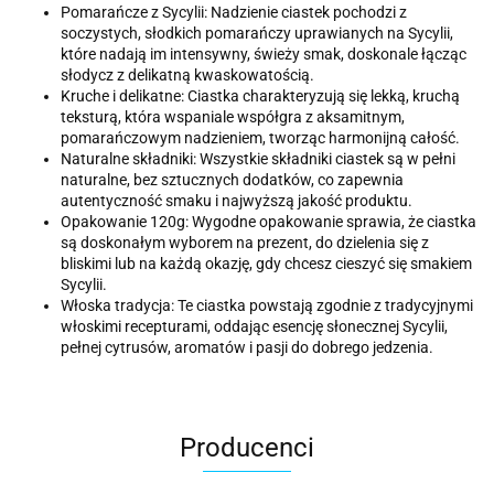
Pomarańcze z Sycylii: Nadzienie ciastek pochodzi z
soczystych, słodkich pomarańczy uprawianych na Sycylii,
które nadają im intensywny, świeży smak, doskonale łącząc
słodycz z delikatną kwaskowatością.
Kruche i delikatne: Ciastka charakteryzują się lekką, kruchą
teksturą, która wspaniale współgra z aksamitnym,
pomarańczowym nadzieniem, tworząc harmonijną całość.
Naturalne składniki: Wszystkie składniki ciastek są w pełni
naturalne, bez sztucznych dodatków, co zapewnia
autentyczność smaku i najwyższą jakość produktu.
Opakowanie 120g: Wygodne opakowanie sprawia, że ciastka
są doskonałym wyborem na prezent, do dzielenia się z
bliskimi lub na każdą okazję, gdy chcesz cieszyć się smakiem
Sycylii.
Włoska tradycja: Te ciastka powstają zgodnie z tradycyjnymi
włoskimi recepturami, oddając esencję słonecznej Sycylii,
pełnej cytrusów, aromatów i pasji do dobrego jedzenia.
Producenci