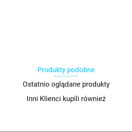
ACER
Produkty podobne
ACOOL TOY
Ostatnio oglądane produkty
Inni Klienci kupili również
ALWI