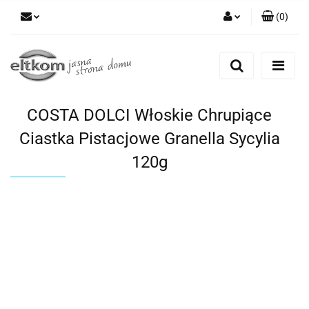
(
0
)
Zaloguj się
Zarejestruj się
Dodaj zgłoszenie
COSTA DOLCI Włoskie Chrupiące
Ciastka Pistacjowe Granella Sycylia
120g