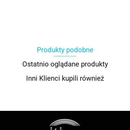
ACER
Produkty podobne
ACOOL TOY
Ostatnio oglądane produkty
Inni Klienci kupili również
ALWI