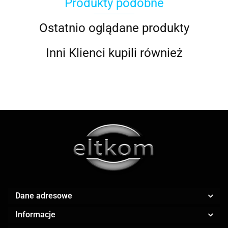
Produkty podobne
ACOOL TOY
Ostatnio oglądane produkty
Inni Klienci kupili również
ALWI
AMAZFIT
Dane adresowe
Informacje