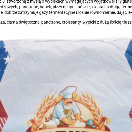
0, stworzoną z myślą o wypiekach wymagających wyjątkowej siły glutenu 
ożdżowych, panettone, babek, pizzy neapolitańskiej, ciasta na długą fe
ne, dobrze zatrzymuje gazy fermentacyjne i rośnie równomiernie, dając lek
a, ciasta świąteczne, panettone, croissanty, wypieki z dużą ilością tłusz