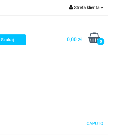
Strefa klienta
rezenty - HIT!
Zaloguj się
Zarejestruj się
0,00 zł
0
Dodaj zgłoszenie
Gotowe prezenty - HIT!
CAPUTO