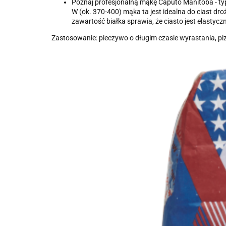
Poznaj profesjonalną mąkę Caputo Manitoba - typ 
W (ok. 370-400) mąka ta jest idealna do ciast dr
zawartość białka sprawia, że ciasto jest elastycz
Zastosowanie: pieczywo o długim czasie wyrastania, pizz