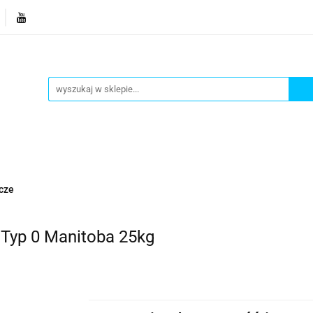
je
Bestsellery
Blog
Dziś w promocji
Gotowe p
Informacje
Bestsellery
Blog
Dziś w promocji
cze
yp 0 Manitoba 25kg