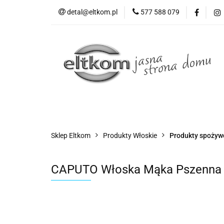
detal@eltkom.pl
577 588 079
O nas
Informac
Wszystkie kategorie
O nas
Sklep Eltkom
Produkty Włoskie
Produkty spożyw
CAPUTO Włoska Mąka Pszenna T