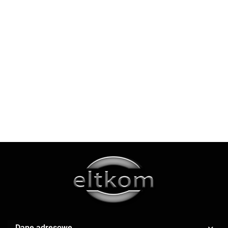
BRONTEDOLCI Krem
pistacjowy 40% Bronte
Sycylia
AOC
42.90
BRONTEDOLCI CREMA DI
PISTACCHIO włoski krem
pistacjowy 500g
55.00
Apple
AR.CA.
Dane adresowe