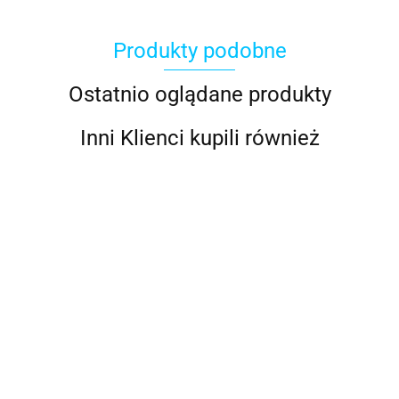
Produkty podobne
ACOOL TOY
Ostatnio oglądane produkty
Inni Klienci kupili również
ALWI
AMAZFIT