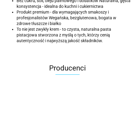
Bez cukru, soli, oleju palmowego i dodatków Naturalna, gęsta
konsystencja - idealna do kuchni i cukiernictwa
Produkt premium - dla wymagających smakoszy i
profesjonalistów Wegańska, bezglutenowa, bogata w
zdrowe tłuszcze i białko
To nie jest zwykły krem - to czysta, naturalna pasta
pistacjowa stworzona z myślą o tych, którzy cenią
autentyczność i najwyższą jakość składników.
Producenci
ACER