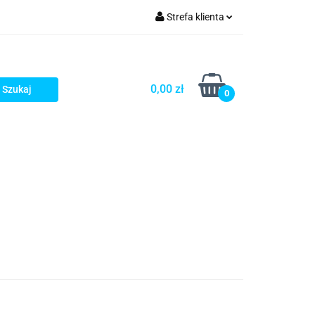
Strefa klienta
rezenty - HIT!
Zaloguj się
Zarejestruj się
0,00 zł
0
Dodaj zgłoszenie
Gotowe prezenty - HIT!