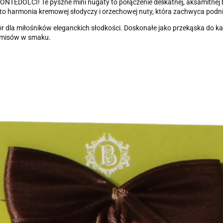
EDOLCI! Te pyszne mini nugaty to połączenie delikatnej, aksamitnej bia
 to harmonia kremowej słodyczy i orzechowej nuty, która zachwyca podni
ybór dla miłośników eleganckich słodkości. Doskonałe jako przekąska do
romisów w smaku.