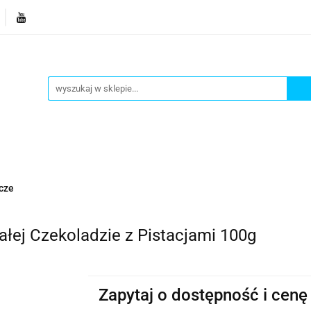
je
Bestsellery
Blog
Dziś w promocji
Gotowe p
Informacje
Bestsellery
Blog
Dziś w promocji
cze
ej Czekoladzie z Pistacjami 100g
Zapytaj o dostępność i cenę