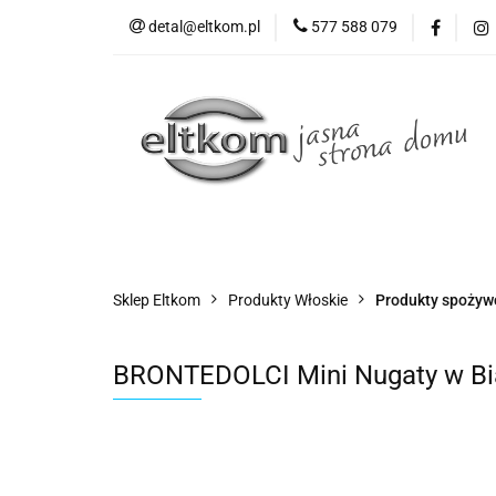
detal@eltkom.pl
577 588 079
O nas
Informac
Wszystkie kategorie
O nas
Sklep Eltkom
Produkty Włoskie
Produkty spożyw
BRONTEDOLCI Mini Nugaty w Biał