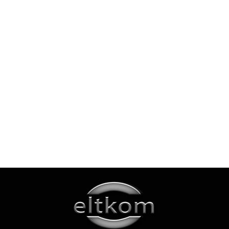
FARCHIONI CASOLARE
FARCHIONI OLIWA z Oliwek
AOC
GREZZO OLIWA Extra
Extra Vergine 100% Italiano
Vergine 1L Włoska
Puszka 1L
62.70
62.70
Apple