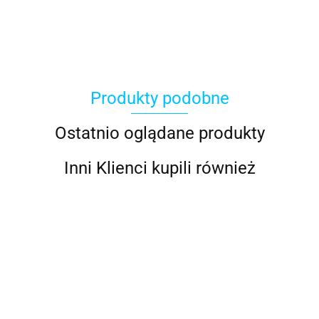
Produkty podobne
ACOOL TOY
Ostatnio oglądane produkty
Inni Klienci kupili również
ALWI
AMAZFIT