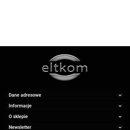
J1641274
indukcja 16cm 1.5L
83.04
G7122255
AOC
Apple
Dane adresowe
AR.CA.
Informacje
O sklepie
Newsletter