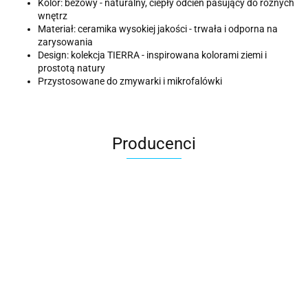
Kolor: beżowy - naturalny, ciepły odcień pasujący do różnych
wnętrz
Materiał: ceramika wysokiej jakości - trwała i odporna na
zarysowania
Design: kolekcja TIERRA - inspirowana kolorami ziemi i
prostotą natury
Przystosowane do zmywarki i mikrofalówki
Producenci
ACER