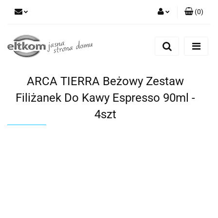
(
0
)
Zaloguj się
Zarejestruj się
Dodaj zgłoszenie
ARCA TIERRA Beżowy Zestaw
Filiżanek Do Kawy Espresso 90ml -
4szt