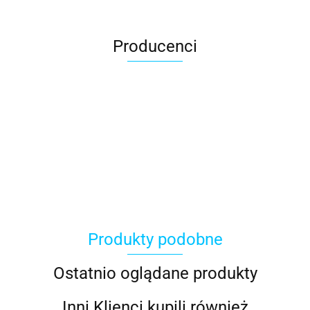
Producenci
ACER
Produkty podobne
ACOOL TOY
Ostatnio oglądane produkty
Inni Klienci kupili również