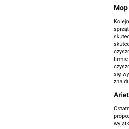
Mop 
Kolejn
sprzą
skute
skute
czysz
firmie
czyszc
się wy
znajdu
Arie
Ostat
propoz
wyjąt