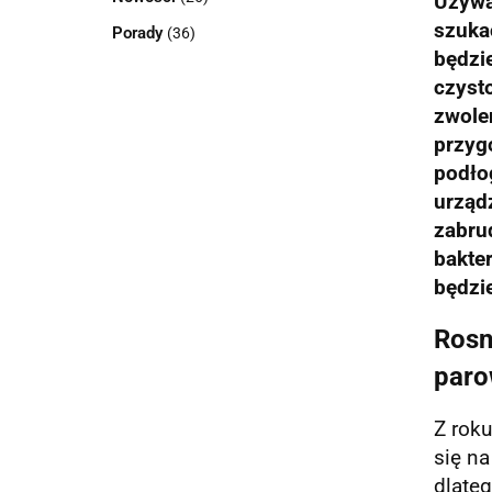
Używa
szukać
Porady
(36)
będzi
czyst
zwole
przyg
podło
urząd
zabru
bakter
będzie
Rosn
paro
Z rok
się na
dlate