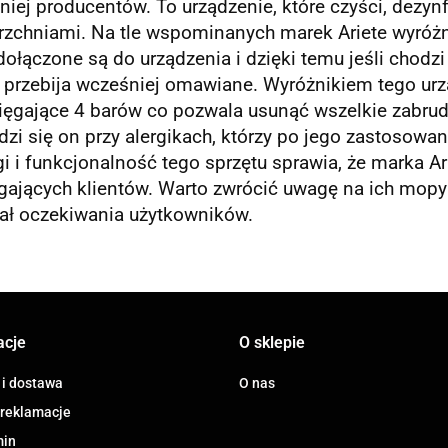
iej producentów. To urządzenie, które czyści, dezynf
rzchniami. Na tle wspominanych marek Ariete wyróżn
dołączone są do urządzenia i dzięki temu jeśli chod
 przebija wcześniej omawiane. Wyróżnikiem tego urz
ięgające 4 barów co pozwala usunąć wszelkie zabrudz
zi się on przy alergikach, którzy po jego zastosowa
i i funkcjonalność tego sprzętu sprawia, że marka Ar
ających klientów. Warto zwrócić uwagę na ich mopy p
iał oczekiwania użytkowników.
acje
O sklepie
 i dostawa
O nas
 reklamacje
min