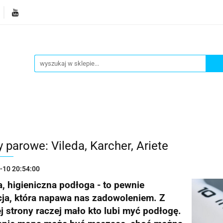
je
Bestsellery
Blog
Dziś w promocji
Gotowe p
Informacje
Bestsellery
Blog
Dziś w promocji
 parowe: Vileda, Karcher, Ariete
-10 20:54:00
, higieniczna podłoga - to pewnie
cja, która napawa nas zadowoleniem. Z
j strony raczej mało kto lubi myć podłogę.