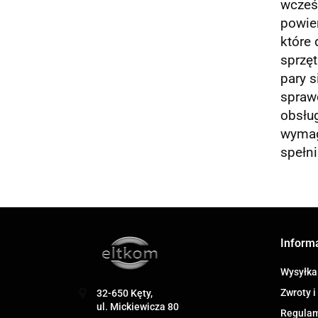
wcześn
powie
które 
sprzęt
pary s
sprawd
obsług
wymag
spełn
Inform
Wysyłka
Zwroty i
32-650 Kęty,
ul. Mickiewicza 80
Regula