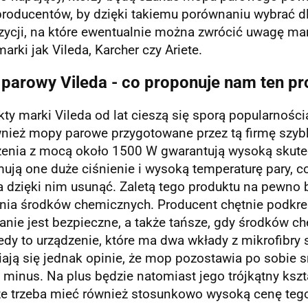
producentów, by dzięki takiemu porównaniu wybrać dl
zycji, na które ewentualnie można zwrócić uwagę m
marki jak Vileda, Karcher czy Ariete.
parowy Vileda - co proponuje nam ten p
ty marki Vileda od lat cieszą się sporą popularnośc
wnież mopy parowe przygotowane przez tą firmę szy
zenia z mocą około 1500 W gwarantują wysoką skute
ują one duże ciśnienie i wysoką temperaturę pary, 
 dzięki nim usunąć. Zaletą tego produktu na pewno 
nia środków chemicznych. Producent chętnie podkreś
anie jest bezpieczne, a także tańsze, gdy środków c
edy to urządzenie, które ma dwa wkłady z mikrofibry
ają się jednak opinie, że mop pozostawia po sobie s
minus. Na plus będzie natomiast jego trójkątny kszta
e trzeba mieć również stosunkowo wysoką cenę tego