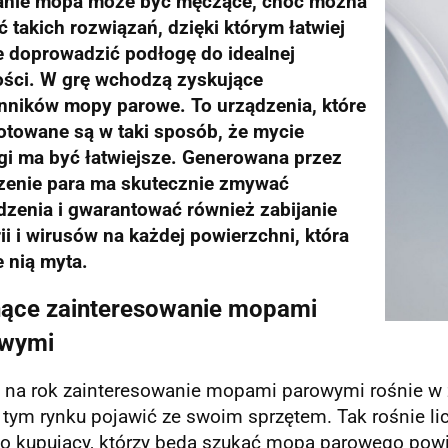
nie mopa może być męczące, choć można
 takich rozwiązań, dzięki którym łatwiej
e doprowadzić podłogę do idealnej
ości. W grę wchodzą zyskujące
nników mopy parowe. To urządzenia, które
otowane są w taki sposób, że mycie
gi ma być łatwiejsze. Generowana przez
zenie para ma skutecznie zmywać
dzenia i gwarantować również zabijanie
ii i wirusów na każdej powierzchni, która
 nią myta.
ące zainteresowanie mopami
wymi
u na rok zainteresowanie mopami parowymi rośnie w 
 tym rynku pojawić ze swoim sprzętem. Tak rośnie l
go kupujący, którzy będą szukać mopa parowego powi