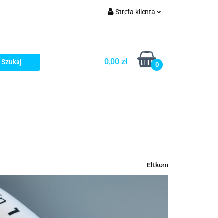
Strefa klienta
rezenty - HIT!
Zaloguj się
Zarejestruj się
0,00 zł
0
Dodaj zgłoszenie
Gotowe prezenty - HIT!
Eltkom