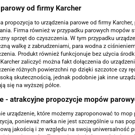
parowy od firmy Karcher
a propozycja to urządzenia parowe od firmy Karcher,
tania. Firma również w przypadku parowych mopów st
czny sprzęt do czyszczenia. W tym przypadku urządz
czną walkę z zabrudzeniami, para wodna z ciśnienie
czenia. Produkt również funkcjonuje bez użycia śro
 Karcher zaliczyć można fakt dołączenia do urządzeni
zenie różnych powierzchni np dzięki szczotce czy rę
soką skutecznością, jednak podobnie jak inne urząd
ją się na wyższej półce.
te - atrakcyjne propozycje mopów parow
nie urządzenie, które możemy zaproponować to mop p
ycja, ponieważ marka nie jest szczególnie u nas pop
kową jakością i ze względu na swoją uniwersalność