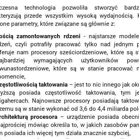
czesna technologia pozwoliła stworzyć bard
kteryzują przede wszystkim wysoką wydajnością.
one parametry, które związane są głównie z:
lością zamontowanych rdzeni
- najstarsze modele
dzeń, czyli potrafiły pracować tylko nad jednym
feruje nam procesory sześciordzeniowe, które są 
ajbardziej wymagających użytkowników pow
wunastordzeniowe, które są w stanie pracować
omencie,
zęstotliwością taktowania
– jest to nic innego jak o
yższą posiada częstotliwość taktowania, tym j
igahercach. Najnowsze procesory posiadają taktow
zemu są w stanie wykonać od 3,6 do 4,4 miliarda pol
rchitekturą procesora
– urządzenie posiada obecnie
ajprościej mówiąc określa to, w jakich zasobów pami
m posiada ich więcej tym działa znacznie szybciej,