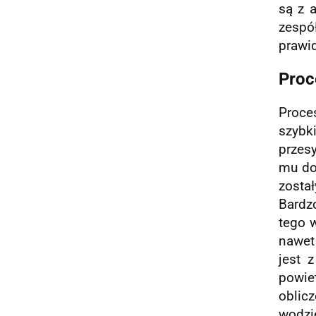
są z 
zespó
prawi
Proc
Proces
szybk
przes
mu do
zosta
Bardz
tego w
nawet
jest 
powi
oblic
wodzie