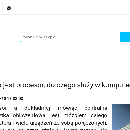
je
Bestsellery
Blog
Dziś w promocji
Gotowe p
Informacje
Bestsellery
Blog
Dziś w promocji
o jest procesor, do czego służy w kompute
-13 13:03:00
esor a dokładniej mówiąc centralna
stka obliczeniowa, jest mózgiem całego
tera i wielu urządzeń ze sobą połączonych.