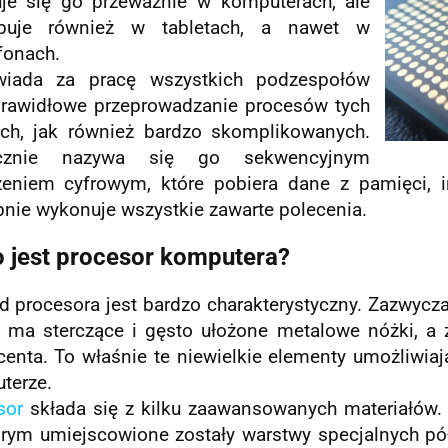
je się go przeważnie w komputerach, ale
puje również w tabletach, a nawet w
fonach.
iada za pracę wszystkich podzespołów
prawidłowe przeprowadzanie procesów tych
ych, jak również bardzo skomplikowanych.
ycznie nazywa się go sekwencyjnym
zeniem cyfrowym, które pobiera dane z pamięci, i
pnie wykonuje wszystkie zawarte polecenia.
o jest procesor komputera?
 procesora jest bardzo charakterystyczny. Zazwyczaj 
y ma sterczące i gęsto ułożone metalowe nóżki, a
centa. To właśnie te niewielkie elementy umożliwia
terze.
sor
składa się z kilku zaawansowanych materiałów.
órym umiejscowione zostały warstwy specjalnych 