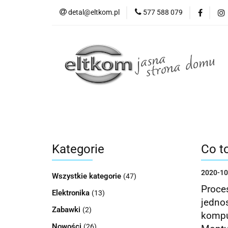
detal@eltkom.pl
577 588 079
O nas
Informac
Wszystkie kategorie
O nas
Kategorie
Co t
2020-10
Wszystkie kategorie
(47)
Proc
Elektronika
(13)
jedno
Zabawki
(2)
kompu
Nowości
(26)