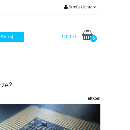
Strefa klienta
rezenty - HIT!
Zaloguj się
Zarejestruj się
0,00 zł
0
Dodaj zgłoszenie
Gotowe prezenty - HIT!
rze?
Eltkom