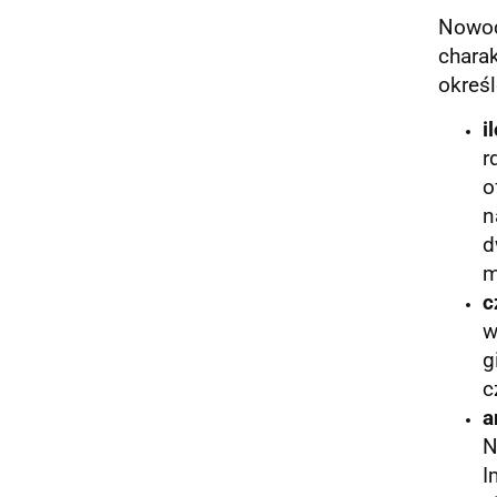
Nowo
chara
określ
i
r
o
n
d
m
c
w
g
c
a
N
I