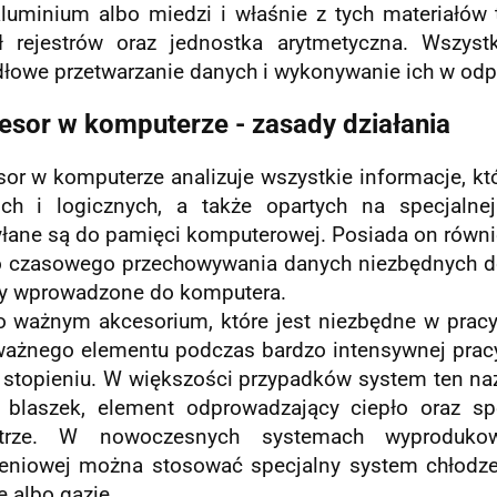
aluminium albo miedzi i właśnie z tych materiałów 
ł rejestrów oraz jednostka arytmetyczna. Wszyst
dłowe przetwarzanie danych i wykonywanie ich w odp
esor w komputerze - zasady działania
or w komputerze analizuje wszystkie informacje, któ
ich i logicznych, a także opartych na specjalnej
yłane są do pamięci komputerowej. Posiada on równi
 czasowego przechowywania danych niezbędnych do
ły wprowadzone do komputera.
o ważnym akcesorium, które jest niezbędne w pracy 
ażnego elementu podczas bardzo intensywnej pracy s
 stopieniu. W większości przypadków system ten naz
z blaszek, element odprowadzający ciepło oraz spe
etrze. W nowoczesnych systemach wyproduko
zeniowej można stosować specjalny system chłodzeni
 albo gazie.