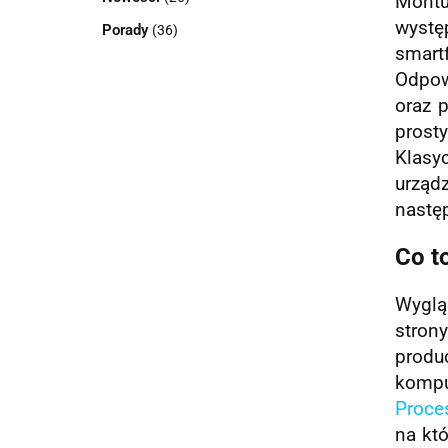
Montu
wystę
Porady
(36)
smart
Odpow
oraz 
prost
Klas
urząd
nastę
Co t
Wygląd
stron
produ
kompu
Proce
na kt