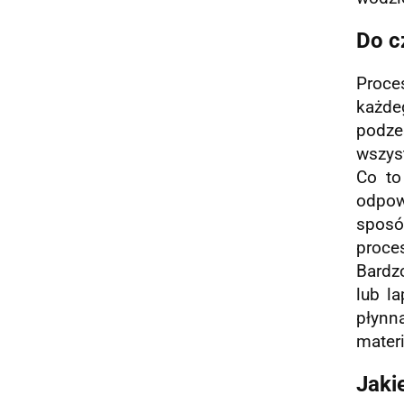
Do c
Proce
każd
podze
wszys
Co to
odpow
sposó
proce
Bardz
lub l
płynn
materi
Jaki