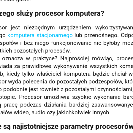
zego służy procesor komputera?
sor jest niezbędnym urządzeniem wykorzystywa
ego
komputera stacjonarnego
lub przenośnego. Odpo
społów i bez niego funkcjonowanie nie byłoby moż
tkich pozostałych procesów.
 oznacza w praktyce? Najprościej mówiąc, proces
iada za prawidłowe wykonywanie wszystkich kome
b, kiedy tylko właściciel komputera będzie chciał w
sor wyda polecenia do pozostałych podzespołów, któ
o podobnie jest również z pozostałymi czynnościami
aptopie. Procesor umożliwia szybkie wykonanie bard
ą pracę podczas działania bardziej zaawansowany
ałów wideo, audio czy jakichkolwiek innych.
e są najistotniejsze parametry procesor