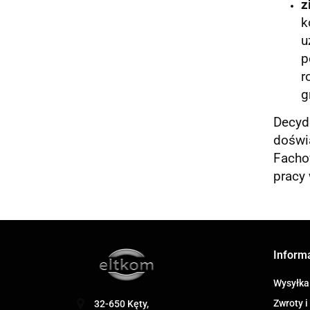
z
k
u
p
r
g
Decyd
doświa
Facho
pracy 
Inform
Wysyłka
Zwroty i
32-650 Kęty,