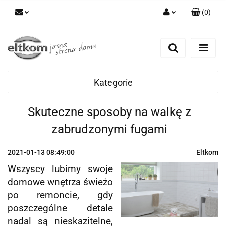
(
0
)
Zaloguj się
Zarejestruj się
Dodaj zgłoszenie
Kategorie
Skuteczne sposoby na walkę z
zabrudzonymi fugami
2021-01-13 08:49:00
Eltkom
Wszyscy lubimy swoje
domowe wnętrza świeżo
po remoncie, gdy
poszczególne detale
nadal są nieskazitelne,