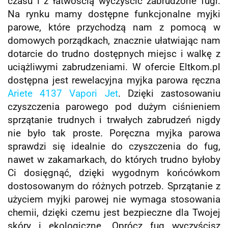
czasu i z łatwością wyczyścić zabrudzone fugi.
Na rynku mamy dostępne funkcjonalne myjki
parowe, które przychodzą nam z pomocą w
domowych porządkach, znacznie ułatwiając nam
dotarcie do trudno dostępnych miejsc i walkę z
uciążliwymi zabrudzeniami. W ofercie Eltkom.pl
dostępna jest rewelacyjna myjka parowa ręczna
Ariete 4137 Vapori Jet
. Dzięki zastosowaniu
czyszczenia parowego pod dużym ciśnieniem
sprzątanie trudnych i trwałych zabrudzeń nigdy
nie było tak proste. Poręczna myjka parowa
sprawdzi się idealnie do czyszczenia do fug,
nawet w zakamarkach, do których trudno byłoby
Ci dosięgnąć, dzięki wygodnym końcówkom
dostosowanym do różnych potrzeb. Sprzątanie z
użyciem myjki parowej nie wymaga stosowania
chemii, dzięki czemu jest bezpieczne dla Twojej
skóry i ekologiczne. Oprócz fug wyczyścisz